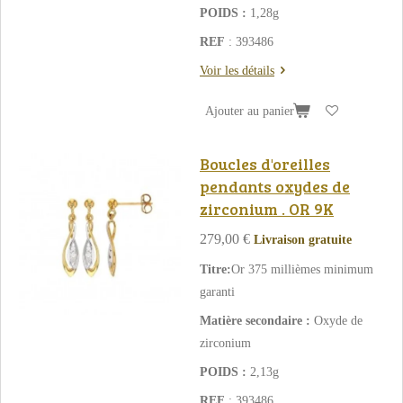
POIDS :
1,28g
REF
: 393486
Voir les détails
Ajouter au panier
Boucles d'oreilles
pendants oxydes de
zirconium . OR 9K
279,00 €
Livraison gratuite
Titre:
Or 375 millièmes minimum
garanti
Matière secondaire :
Oxyde de
zirconium
POIDS :
2,13g
REF
: 393486