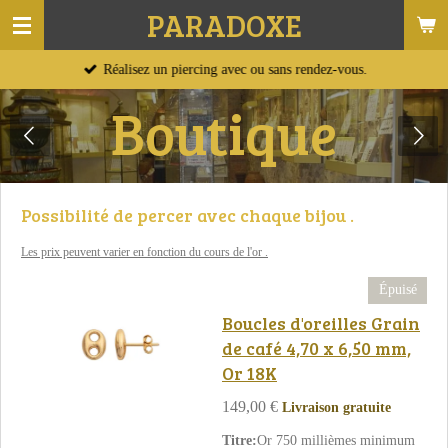
PARADOXE
Passer
au
Réalisez un piercing avec ou sans rendez-vous.
contenu
principal
Boutique
Possibilité de percer avec chaque
bijou .
Les prix peuvent varier en fonction du cours de l'or .
Épuisé
Boucles d'oreilles Grain
de café 4,70 x 6,50 mm,
Or 18K
149,00 €
Livraison gratuite
Titre:
Or 750 millièmes minimum