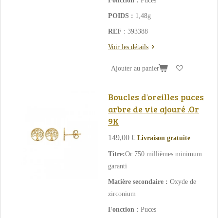
Fonction :
Puces
POIDS :
1,48g
REF
: 393388
Voir les détails
Ajouter au panier
Boucles d'oreilles puces
arbre de vie ajouré .Or
9K
149,00 €
Livraison gratuite
Titre:
Or 750 millièmes minimum
garanti
Matière secondaire :
Oxyde de
zirconium
Fonction :
Puces