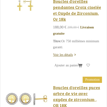
Boucles d'oreilles
pendantes Croix ciselée
et Oxyde de Zirconium,
Or 18k
188,00 €
209,00 €
Livraison
gratuite
Titre:
Or 750 millièmes minimum
garanti.
Voir les détails
Ajouter au panier
Promotion
Boucles d'oreilles puces
arbre de vie avec
oxydes de zirconium ,
OR 18K