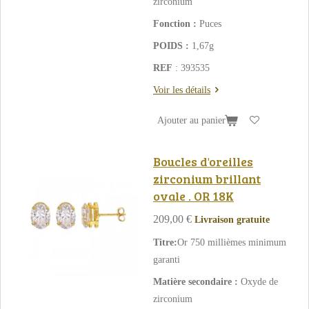
zirconium
Fonction :
Puces
POIDS :
1,67g
REF
: 393535
Voir les détails
Ajouter au panier
Boucles d'oreilles
zirconium brillant
ovale . OR 18K
209,00 €
Livraison gratuite
Titre:
Or 750 millièmes minimum
garanti
Matière secondaire :
Oxyde de
zirconium