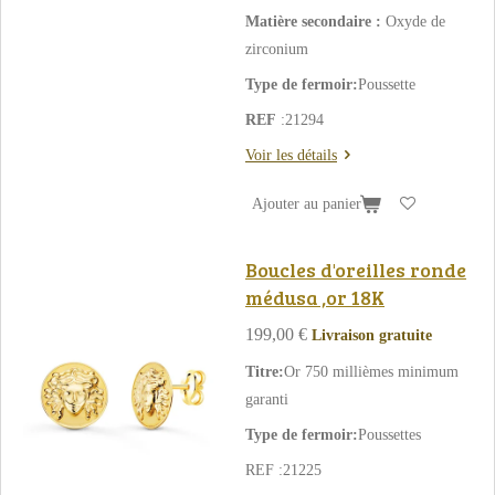
Matière secondaire :
Oxyde de
zirconium
Type de fermoir:
Poussette
REF
:21294
Voir les détails
Ajouter au panier
Boucles d'oreilles ronde
médusa ,or 18K
199,00 €
Livraison gratuite
Titre:
Or 750 millièmes minimum
garanti
Type de fermoir:
Poussettes
REF :21225