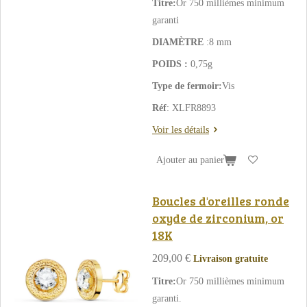
Titre:
Or 750 millièmes minimum
garanti
DIAMÈTRE
:8 mm
POIDS :
0,75g
Type de fermoir:
Vis
Réf
: XLFR8893
Voir les détails
Ajouter au panier
Boucles d'oreilles ronde
oxyde de zirconium, or
18K
209,00 €
Livraison gratuite
Titre:
Or 750 millièmes minimum
garanti.