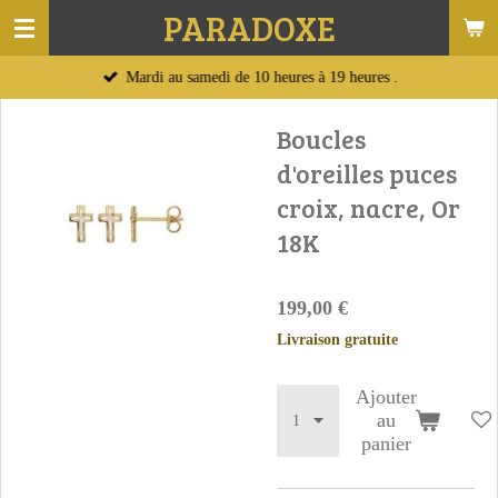
PARADOXE
Passer
au
Mardi au samedi de 10 heures à 19 heures .
contenu
principal
Boucles
d'oreilles puces
croix, nacre, Or
18K
199,00 €
Livraison gratuite
Ajouter
au
panier