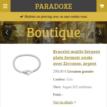
PARADOXE
Passer
au
Réalisez un piercing avec ou sans rendez-vous.
contenu
principal
Boutique
Bracelet maille Serpent
plate fermoir ovale
avec Zircones, argent
299,00 €
Livraison gratuite
Couleur:
Gris
Titre:
Argent 925 millièmes
Poids :
Voir les détails