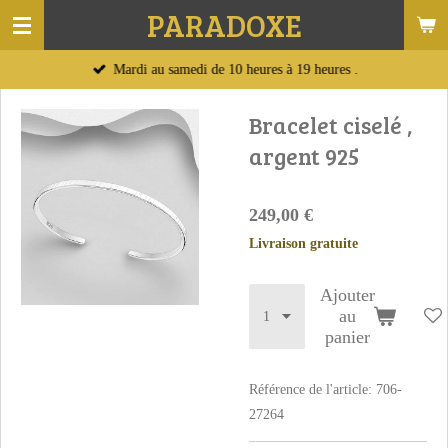
PARADOXE
Passer
au
Mardi au samedi de 10 heures à 19 heures .
contenu
principal
Bracelet ciselé ,
argent 925
249,00 €
Livraison gratuite
Ajouter
au
panier
Référence de l'article:
706-
27264