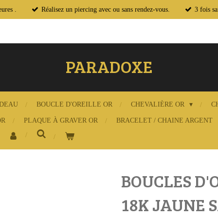
ures .
Réalisez un piercing avec ou sans rendez-vous.
3 fois s
PARADOXE
ADEAU
BOUCLE D'OREILLE OR
CHEVALIÈRE OR
C
OR
PLAQUE À GRAVER OR
BRACELET / CHAINE ARGENT
BOUCLES D'O
18K JAUNE S