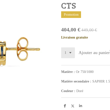
CTS
Promotion
404,00 €
449,00 €
Livraison gratuite
Ajouter au panier
Matière :
Or 750/1000
Matière secondaire :
SAPHIR 1.
Couleur :
Doré
P
P
P