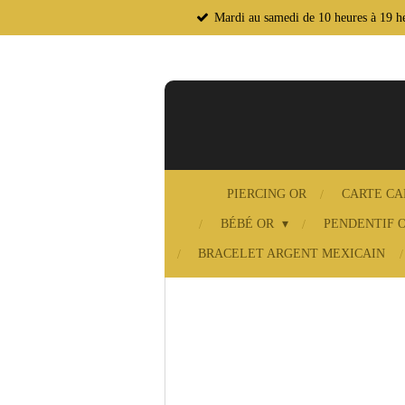
Mardi au samedi de 10 heures à 19 he
Passer
au
contenu
principal
PIERCING OR
CARTE C
BÉBÉ OR
PENDENTIF 
BRACELET ARGENT MEXICAIN