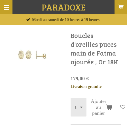
PARADOXE
Passer
au
Mardi au samedi de 10 heures à 19 heures .
contenu
principal
Boucles
d'oreilles puces
main de Fatma
ajourée , Or 18K
179,00 €
Livraison gratuite
Ajouter
au
panier