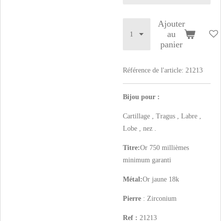
Ajouter
au
panier
Référence de l'article:
21213
Bijou pour :
Cartillage , Tragus , Labre ,
Lobe , nez .
Titre:
Or 750 millièmes
minimum garanti
Métal:
Or jaune 18k
Pierre
: Zirconium
Ref :
21213