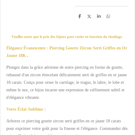
P
P
P
P
a
a
a
a
r
r
r
r
t
t
t
t
a
a
a
a
Veuillez noter que le prix des bijoux peut varier en fonction du rhodiage.
g
g
g
g
e
e
e
e
r
r
r
r
Élégance Évanescente : Piercing Goutte Zircon Serti Griffes en Or
Jaune 18K
.
Plongez dans la grâce aérienne de notre piercing en forme de goutte,
rehaussé d'un zircon étincelant délicatement serti de griffes en or jaune
18 carats. Conçu pour orner le cartilage, le tragus, le labre, le lobe et
même le nez, ce bijou incarne une expression de raffinement subtil et
d'élégance vibrante.
Votre Éclat Sublime
:
Arborez ce piercing goutte zircon serti griffes en or jaune 18 carats
pour exprimer votre goût pour la finesse et l'élégance. Commandez dès