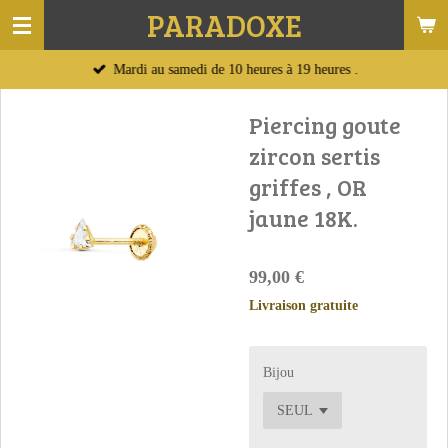
PARADOXE
Passer
au
Mardi au samedi de 10 heures à 19 heures .
contenu
principal
Piercing goute
zircon sertis
griffes , OR
jaune 18K.
99,00 €
Livraison gratuite
Bijou