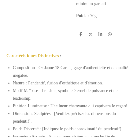
minimum garanti
Poids :
70g
P
P
P
P
a
a
a
a
r
r
r
r
t
t
t
t
a
a
a
a
Caractéristiques Distinctives
:
g
g
g
g
e
e
e
e
r
r
r
r
Composition : Or Jaune 18 Carats, gage d'authenticité et de qualité
inégalée.
Nature : Pendentif, fusion d'esthétique et d'émotion.
Motif Maîtrisé : Le Lion, symbole éternel de puissance et de
leadership.
Finition Lumineuse : Une lueur chatoyante qui captivera le regard.
Dimensions Sculptées : [Veuillez préciser les dimensions du
pendentif].
Poids Discerné : [Indiquez le poids approximatif du pendentif].
Fermeture Assurée : Anneau pour chaîne, une touche finale