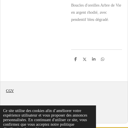
Boucles d'oreilles Arbre de Vie
en argent rhodié, avec
pendentif bleu dégradé.
P
P
P
P
a
a
a
a
r
r
r
r
t
t
t
t
a
a
a
a
g
g
g
g
e
e
e
e
r
r
r
r
CGV
PARADOXE
Ce site utilise des cookies afin d’améliorer votre
© 2022
expérience utilisateur et vous proposer des annonces
personnalisées. En continuant d'utiliser ce site, vous
confirmez que vous acceptez notre politique