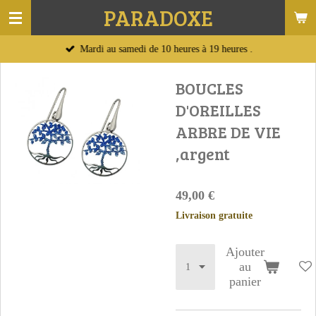
PARADOXE
Passer
au
Mardi au samedi de 10 heures à 19 heures .
contenu
principal
BOUCLES
D'OREILLES
ARBRE DE VIE
,argent
49,00 €
Livraison gratuite
Ajouter
au
panier