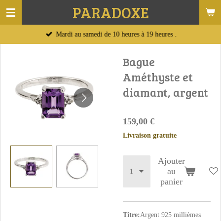
PARADOXE
Passer
au
Mardi au samedi de 10 heures à 19 heures .
contenu
principal
Bague
Améthyste et
diamant, argent
159,00 €
Livraison gratuite
Ajouter
au
panier
Titre:
Argent 925 millièmes