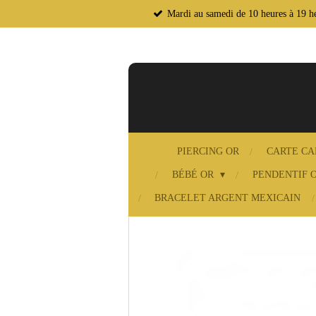
Mardi au samedi de 10 heures à 19 he
Passer
au
contenu
principal
PIERCING OR
CARTE C
BÉBÉ OR
PENDENTIF 
BRACELET ARGENT MEXICAIN