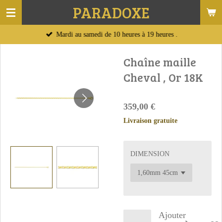
PARADOXE
Passer
au
Mardi au samedi de 10 heures à 19 heures .
contenu
principal
Chaîne maille
Cheval , Or 18K
359,00 €
Livraison gratuite
DIMENSION
Ajouter