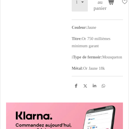
au
panier
Couleur:
Jaune
Titre:
Or 750 millièmes
minimum garant
i
Type de fermoir:
Mousqueton
Métal:
Or Jaune 18k
P
P
P
P
a
a
a
a
r
r
r
r
t
t
t
t
a
a
a
a
g
g
g
g
e
e
e
e
r
r
r
r