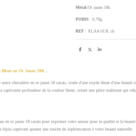
Métal:
Or jaune 18k
POIDS
: 6,70
g.
REF
: XLAA 013L ck
P
P
P
a
a
a
r
r
r
t
t
t
a
a
a
de Bleue en Or Jaune 18K
.
g
g
g
e
e
e
r
r
r
 notre chevalière en or jaune 18 carats, ornée d'une oxyde bleue d'une beauté c
la captivante profondeur de la couleur bleue, créant une pièce maîtresse qui reh
ue en or jaune 18 carats pour exprimer votre amour pour la qualité et la beauté 
 bijou captivant ajouter une touche de sophistication à votre beauté naturelle.