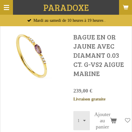
PARADOXE
Passer
au
Mardi au samedi de 10 heures à 19 heures .
contenu
principal
BAGUE EN OR
JAUNE AVEC
DIAMANT 0.03
CT. G-VS2 AIGUE
MARINE
239,00 €
Livraison gratuite
Ajouter
au
panier