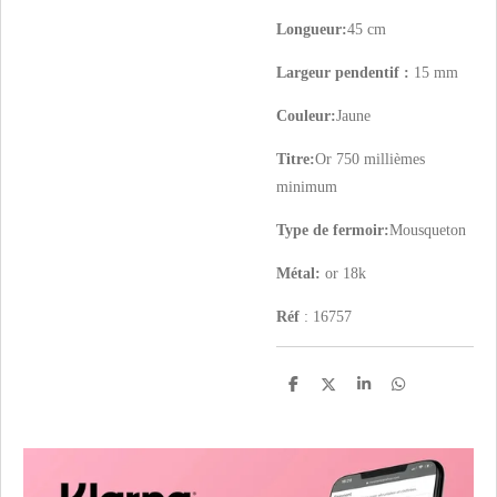
Longueur:
45 cm
Largeur pendentif :
15 mm
Couleur:
Jaune
Titre:
Or 750 millièmes
minimum
Type de fermoir:
Mousqueton
Métal:
or 18k
Réf
: 16757
P
P
P
P
a
a
a
a
r
r
r
r
t
t
t
t
a
a
a
a
g
g
g
g
e
e
e
e