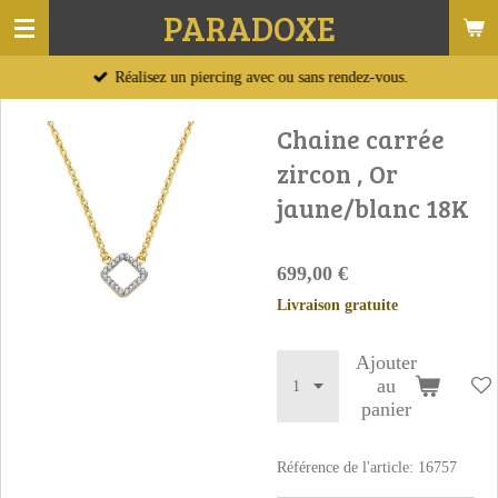
PARADOXE
Passer
au
Réalisez un piercing avec ou sans rendez-vous.
contenu
principal
Chaine carrée
zircon , Or
jaune/blanc 18K
699,00 €
Livraison gratuite
Ajouter
au
panier
Référence de l'article:
16757