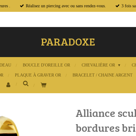
ures .
Réalisez un piercing avec ou sans rendez-vous.
3 fois s
PARADOXE
ADEAU
BOUCLE D'OREILLE OR
CHEVALIÈRE OR
C
OR
PLAQUE À GRAVER OR
BRACELET / CHAINE ARGENT
Alliance scu
bordures bril