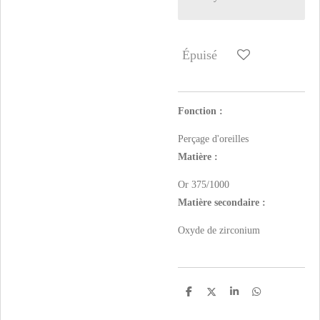
Épuisé
Fonction :
Perçage d'oreilles
Matière :
Or 375/1000
Matière secondaire :
Oxyde de zirconium
P
P
P
P
a
a
a
a
r
r
r
r