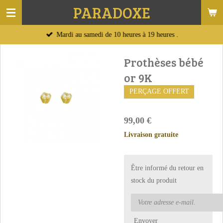
PARADOXE
Passer
au
Mardi au samedi de 10 heures à 19 heures .
contenu
principal
Prothèses bébé
or 9K
PERÇAGE OFFERT
99,00 €
Livraison gratuite
Être informé du retour en
stock du produit
Envoyer