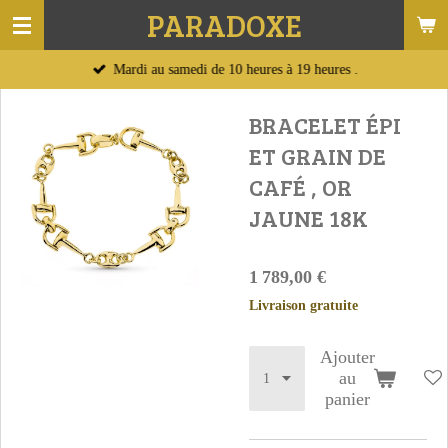
PARADOXE
Passer
au
Mardi au samedi de 10 heures à 19 heures .
contenu
principal
BRACELET ÉPI
ET GRAIN DE
CAFÉ , OR
JAUNE 18K
1 789,00 €
Livraison gratuite
Ajouter
au
panier