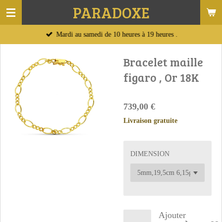
PARADOXE
Passer
au
Mardi au samedi de 10 heures à 19 heures .
contenu
principal
Bracelet maille
figaro , Or 18K
739,00 €
Livraison gratuite
DIMENSION
Ajouter